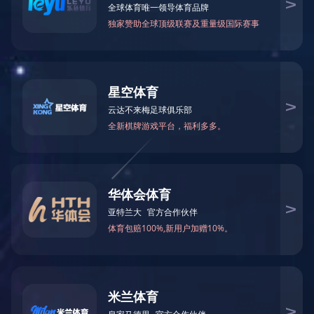
无机化工
更多
氨基磺酸铵
液体氢氧化钾
硬脂酸锌