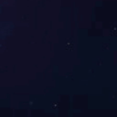
苯乙腈
蒽醌
间氯过氧苯甲酸
邻苯基苯酚
其他产品
更多
网站开云官方网页
关于我们
产品中心
新闻动态
版
常见问题
仓储运输
合作单位