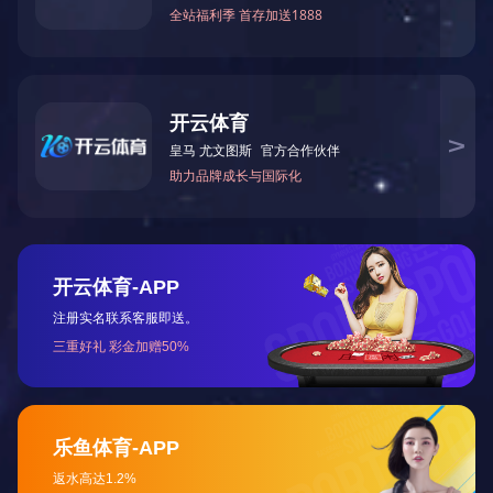
包装：25Kg牛皮纸袋，托盘装后，拉伸膜包裹
外 观：白色或类白色片状
含量：99.9%
产地：台湾
产品用途
用途：胶、粘合剂、增稠剂、混凝土添加剂、