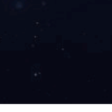
网站开云官方网页
关于我们
产品中心
新闻动态
版
常见问题
仓储运输
合作单位
开云官方网页版-
开云（中国）
联系人：王经理
手机：18994991189
电话：0519-86316850
邮箱：957383349@qq.com
版权所有 © 开云官方网页版-开云（中国）
地址：常州市武进区湖塘镇花园街128-1-16（国际公寓）