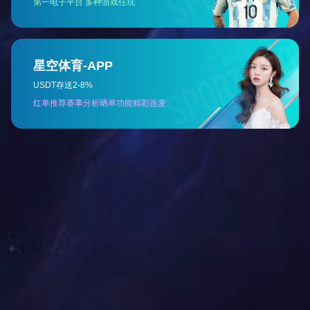
氯化物：最大10PPM
硫含量：最大50PPM
重金属：最大10PPM
溶解性（20℃）in：
水：0.5-0.6 g／l
乙醇：5900 g／l
乙丙醇：3300 g／l
10％氢氧化钠500 g／l
仓储运输