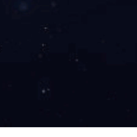
网站开云官方网页
关于我们
产品中心
新闻动态
版
常见问题
仓储运输
合作单位
开云官方网页版-
开云（中国）
联系人：王经理
手机：18994991189
电话：0519-86316850
邮箱：957383349@qq.com
版权所有 © 开云官方网页版-开云（中国）
地址：常州市武进区湖塘镇花园街128-1-16（国际公寓）