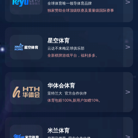
苯乙腈
采购价格：
原厂正品、国标质量、直营仓储！整车、一吨、两
吨均可配送！价格意想不到，欢迎电话咨询，一试便知！
优质服务：
如果您对我公司及我们的产品感兴趣，您也可以来
电咨询，我们的员工将竭诚为您提供产品信息和应用知识，使
您不仅得到物超所值的新产品而且得到我们贴心的服务。
18994991189
采购咨询热线：