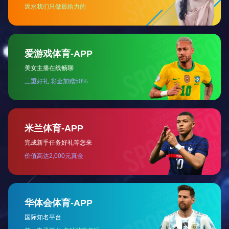
丧失等，可引起死亡。对眼和皮肤有刺激性。可经皮肤迅速吸
收。口服可有消化道刺激症状。环境危害:对环境有危害，对水
体可造成污染。燃爆危险:该物质可燃，高毒，具刺激性。
储存注意事项:储存于阴凉、通风的库房。远离火种、热
源。保持容器密封。应与氧化剂、还原剂、酸类、食用化学品分
开存放，切忌混储。配备相应品种和数量的消防器材。储区应备
有泄漏应急处理设备和合适的收容材料。应严格执行极毒物
品"五双"管理制度。
包装：
200Kg烤漆桶
质量指标