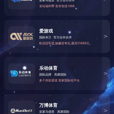
仓储运输
仓储运输
仓储运输
仓储运输