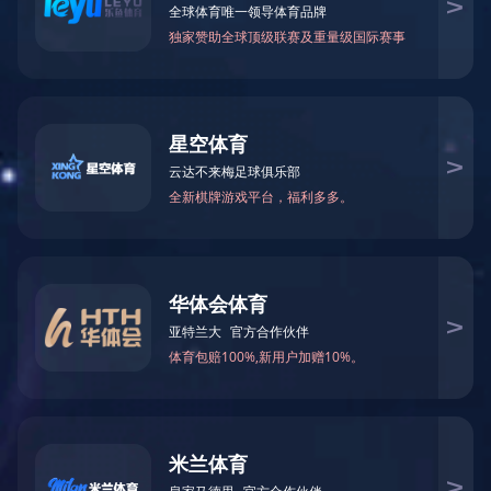
醋酸乙酯
采购价格：
原厂正品、国标质量、直营仓储！整车、一吨、两
吨均可配送！价格意想不到，欢迎电话咨询，一试便知！
优质服务：
如果您对我公司及我们的产品感兴趣，您也可以来
电咨询，我们的员工将竭诚为您提供产品信息和应用知识，使
您不仅得到物超所值的新产品而且得到我们贴心的服务。
18994991189
采购咨询热线：