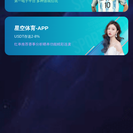
仓储运输
仓储运输
仓储运输