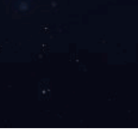
版
常见问题
仓储运输
合作单位
开云官方网页版-
开云（中国）
联系人：王经理
手机：18994991189
电话：0519-86316850
邮箱：957383349@qq.com
版权所有 © 开云官方网页版-开云（中国）
地址：常州市武进区湖塘镇花园街128-1-16（国际公寓）