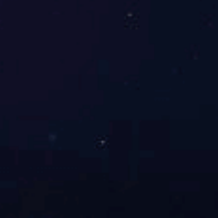
石油醚
氯化亚砜
水合肼
异丙醇
网站开云官方网页
关于我们
产品中心
新闻动态