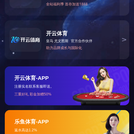
版
常见问题
仓储运输
合作单位
开云官方网页版-
开云（中国）
联系人：王经理
手机：18994991189
电话：0519-86316850
邮箱：957383349@qq.com
版权所有 © 开云官方网页版-开云（中国）
地址：常州市武进区湖塘镇花园街128-1-16（国际公寓）