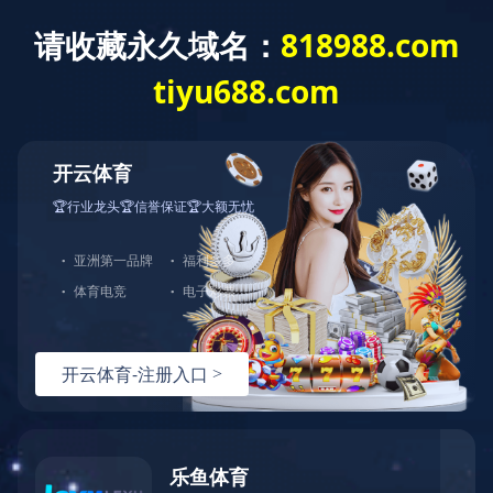
开云官方网页版
网站开云官方网
关于我们
产品中心
公司荣誉
页版
新闻动态
常见问题
仓储运输
合作单位
开云官方网页版-
开云（中国）
家门口
您
的供应商
全国设仓 就近发货
联系电话
当前位置：
开云官方网页版
>
新闻动态
>
行业动态
在
18994991189
线
客
行业动态
微信询价
服