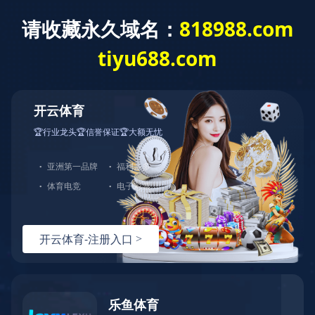
开云官方网页版
网站开云官方网
关于我们
产品中心
公司荣誉
页版
新闻动态
常见问题
仓储运输
合作单位
开云官方网页版-
开云（中国）
家门口
您
的供应商
全国设仓 就近发货
联系电话
当前位置：
开云官方网页版
>
产品中心
>
有机溶剂
在
18994991189
线
客
有机溶剂
微信询价
服