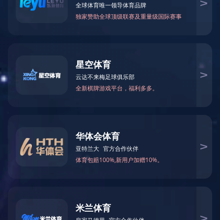
丙酮
采购价格：
原厂正品、国标质量、直营仓储！整车、一吨、两
吨均可配送！价格意想不到，欢迎电话咨询，一试便知！
优质服务：
如果您对我公司及我们的产品感兴趣，您也可以来
电咨询，我们的员工将竭诚为您提供产品信息和应用知识，使
您不仅得到物超所值的新产品而且得到我们贴心的服务。
18994991189
采购咨询热线：