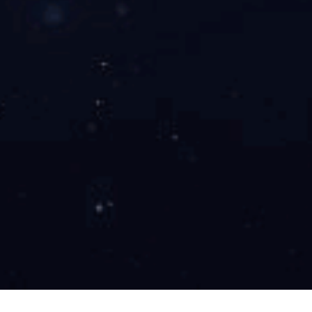
网站开云官方网页
关于我们
产品中心
新闻动态
版
常见问题
仓储运输
合作单位
开云官方网页版-
开云（中国）
联系人：王经理
手机：18994991189
电话：0519-86316850
邮箱：957383349@qq.com
版权所有 © 开云官方网页版-开云（中国）
地址：常州市武进区湖塘镇花园街128-1-16（国际公寓）