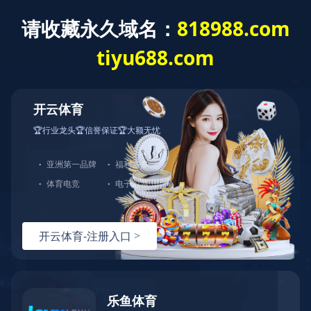
开云官方网页版
网站开云官方网
关于我们
产品中心
公司荣誉
页版
新闻动态
常见问题
仓储运输
合作单位
开云官方网页版-
开云（中国）
家门口
您
的供应商
全国设仓 就近发货
联系电话
当前位置：
开云官方网页版
>
产品中心
>
有机溶剂
在
18994991189
线
客
有机溶剂
微信询价
服