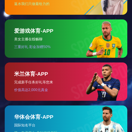
硫、磷易燃物,食品原料分开存放
此产品属于危险化学品管制产品，购买单位需要到当地公安局备
案。
质量指标
仓储运输
仓储运输
仓储运输