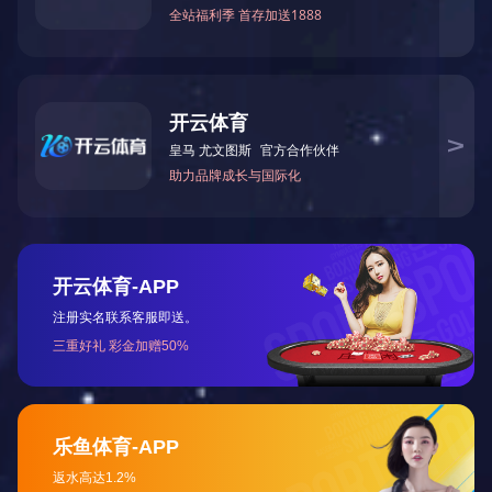
产地：重庆、湖北
溶解性：稍溶于冷水，水溶液呈酸性，易溶于热水，不溶于乙醇
产品用途
用途：强氧化剂，在实验室和工业中都有很广泛的应用。用于制
铬矾、火柴、铬颜料、并供鞣革、电镀、有机合成等
储存条件：库房通风低温干燥,轻装轻卸,与有机物、还原剂、