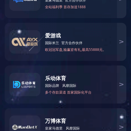
产品介绍
产品用途
质量指标
产品介绍
N，N-二甲基甲酰胺：
化学式：C3H7NO
分子量：73.09
外观与性状：无色透明或淡黄色液体，有鱼腥味。