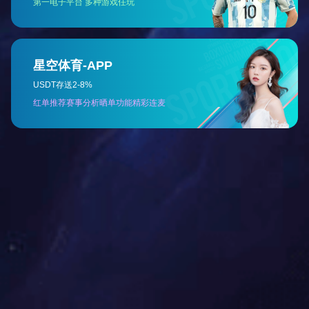
仓储运输
仓储运输
仓储运输