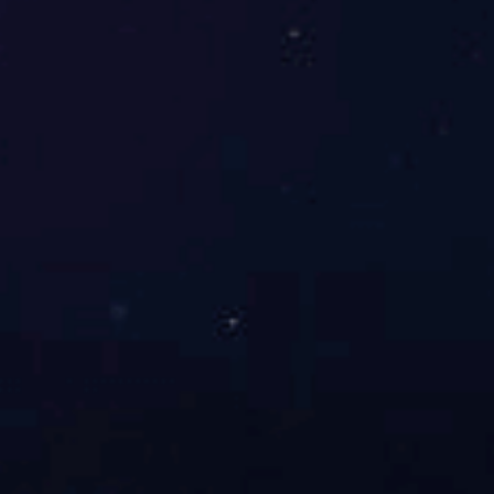
石油醚
氯化亚砜
水合肼
异丙醇
网站开云官方网页
关于我们
产品中心
新闻动态
版
常见问题
仓储运输
合作单位