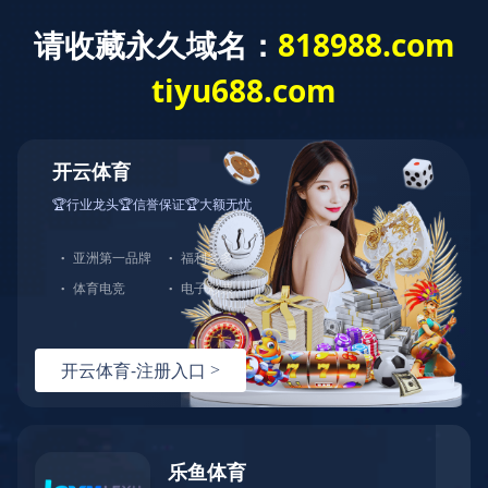
开云官方网页版
网站开云官方网
关于我们
产品中心
公司荣誉
页版
新闻动态
常见问题
仓储运输
合作单位
开云官方网页版-
开云（中国）
家门口
您
的供应商
全国设仓 就近发货
联系电话
当前位置：
开云官方网页版
>
产品中心
>
中间体
在
18994991189
线
客
中间体
微信询价
服