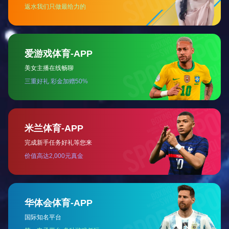
负荷。使用蒽醌添加剂的造纸厂越来越多。
储存注意事项：
储存于阴凉、干燥、通风良好的库房，远离火种、热源。
包装：25Kg编织袋
质量指标
检 测 标 准
检 测 项 目
优等品
一等品
外 观
黄色
黄色
含 量（%）
≥99
≥98.5
水 分（%）
≤0.2
≤0.5
灰 分（%）
≤0.20
≤0.5
初熔点（℃）
≥284.2
≥283