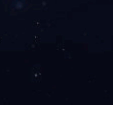
重铬酸钾
网站开云官方网页
关于我们
产品中心
新闻动态
版
常见问题
仓储运输
合作单位
开云官方网页版-
开云（中国）
联系人：王经理
手机：18994991189