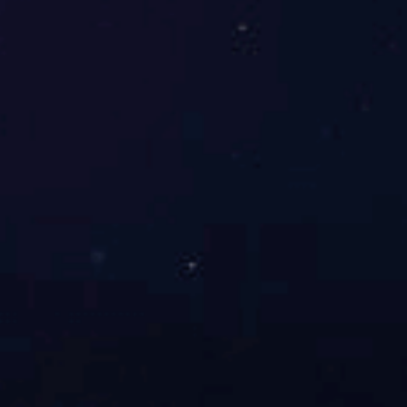
硼酸
氯酸钠
氨基磺酸铵