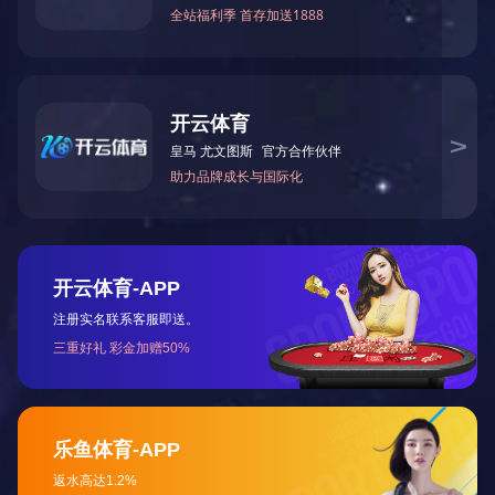
产品用途
用途：
用于电子工业，可用作清洗去油剂。用作胶黏剂的稀释
剂，棉籽油的萃取剂，硝基纤维素、橡胶、涂料、虫胶、生物
碱、油脂等的溶剂。还用于防冻剂、脱水剂、防腐剂、防雾剂、
医药、农药、香料、印刷行业、化妆品及有机合成等。是工业上
比较便宜的溶剂，用途广，能和水自由混合，对亲油性物质的溶
解力比乙醇强。用于生产二异丙酮、醋酸异丙酯和麝香草酚以及