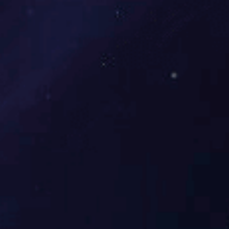
仓储运输
仓储运输
相关产品