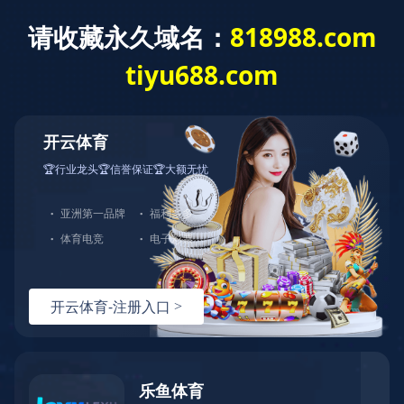
开云官方网页版
网站开云官方网
关于我们
产品中心
公司荣誉
页版
新闻动态
常见问题
仓储运输
合作单位
开云官方网页版-
开云（中国）
家门口
您
的供应商
全国设仓 就近发货
联系电话
当前位置：
开云官方网页版
>
产品中心
>
有机溶剂
在
18994991189
线
客
有机溶剂
微信询价
服