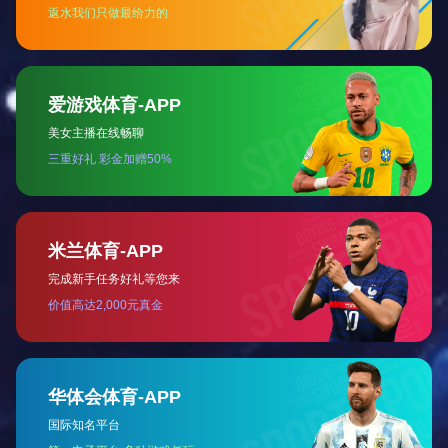
汽油添加剂。可用于动物源性组织膜的脱脂。
储存及使用注意事项：
储存于阴凉、通风的库房。远离火种、热源。库温不宜超
过30℃。保持容器密封。应与氧化剂、酸类、卤素等分开存
放，切忌混储。采用防爆型照明、通风设施。禁止使用
易产生火花的机械设备和工具。储区应备有泄漏应急处理
设备和合适的收容材料。
包装：160Kg烤漆桶
质量指标