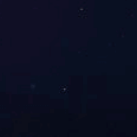
石油醚
氯化亚砜
水合肼
异丙醇
网站开云官方网页
关于我们
产品中心
新闻动态
版
常见问题
仓储运输
合作单位