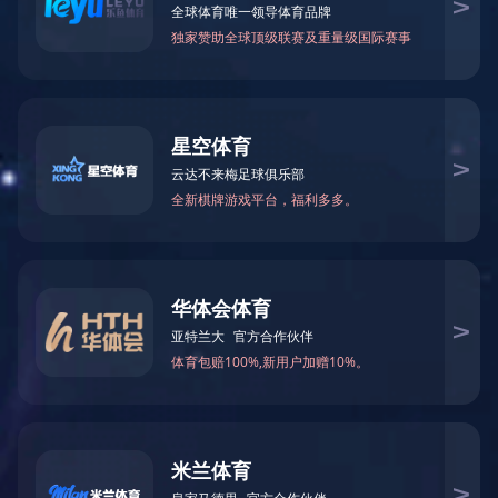
异丙醇
采购价格：
原厂正品、国标质量、直营仓储！整车、一吨、两
吨均可配送！价格意想不到，欢迎电话咨询，一试便知！
优质服务：
如果您对我公司及我们的产品感兴趣，您也可以来
电咨询，我们的员工将竭诚为您提供产品信息和应用知识，使
您不仅得到物超所值的新产品而且得到我们贴心的服务。
18994991189
采购咨询热线：