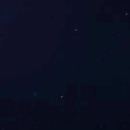
重铬酸钾
网站开云官方网页
关于我们
产品中心
新闻动态
版
常见问题
仓储运输
合作单位
开云官方网页版-
开云（中国）