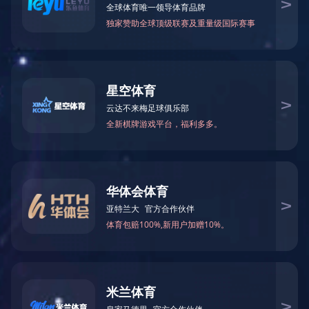
液体氢氧化钾
采购价格：
原厂正品、国标质量、直营仓储！整车、一吨、两
吨均可配送！价格意想不到，欢迎电话咨询，一试便知！
优质服务：
如果您对我公司及我们的产品感兴趣，您也可以来
电咨询，我们的员工将竭诚为您提供产品信息和应用知识，使
您不仅得到物超所值的新产品而且得到我们贴心的服务。
18994991189
采购咨询热线：