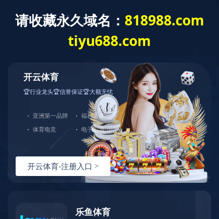
开云官方网页版
网站开云官方网
关于我们
产品中心
公司荣誉
页版
新闻动态
常见问题
仓储运输
合作单位
开云官方网页版-
开云（中国）
家门口
您
的供应商
全国设仓 就近发货
联系电话
当前位置：
开云官方网页版
>
产品中心
>
无机化工
在
18994991189
线
客
无机化工
微信询价
服