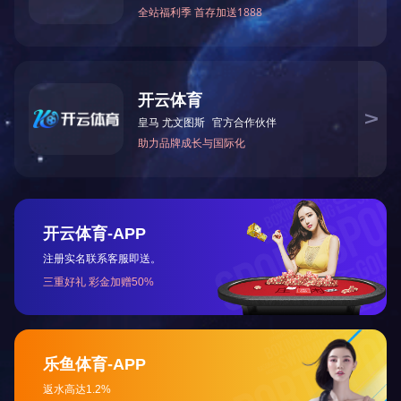
版
常见问题
仓储运输
合作单位
开云官方网页版-
开云（中国）
联系人：王经理
手机：18994991189
电话：0519-86316850
邮箱：957383349@qq.com
版权所有 © 开云官方网页版-开云（中国）
地址：常州市武进区湖塘镇花园街128-1-16（国际公寓）