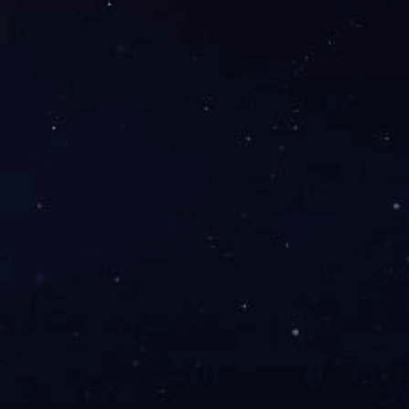
储运输
合作单位
开云官方网页版-开云
（中国）