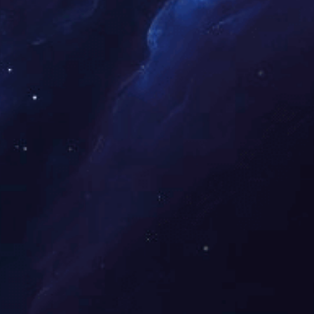
建设项目复工 化工人才需求增长10.5%
工原料价格反弹是市场的好转吗？
肥业盼精准施策走出困境
业园区：打造新型化工基地有新招
高端化工上做加法 山东化工加快动能转换