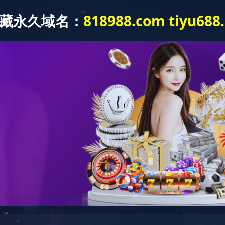
不到，一试便知!

产品齐全
配送快捷
国内外化工原料集成供应商
您家门口的供应商
公司荣誉
新闻动态
常见问题