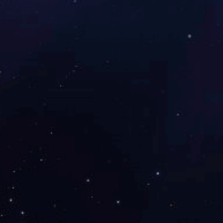
间氯甲苯
二丙酮醇
苯乙腈
蒽醌
间氯过氧苯甲
邻苯基苯酚
酸
BB酸
其他产品
网站开云官方网页版
关于我们
产品