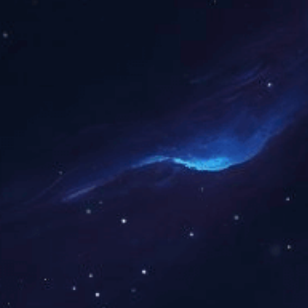
生态环境
甲酸
冰醋酸
8月化
丙酮
醋酸丁酯
河南化
醋酸酐
醋酸乙酯
丁酮
二氯甲烷
濮阳工
二氯乙烷
甘油
在发展
环己烷
甲苯
酒精
氯化亚砜
氢溴酸
石油醚
水合肼
四氢呋喃
异丙醇
正庚烷
正己烷
DMF
中间体