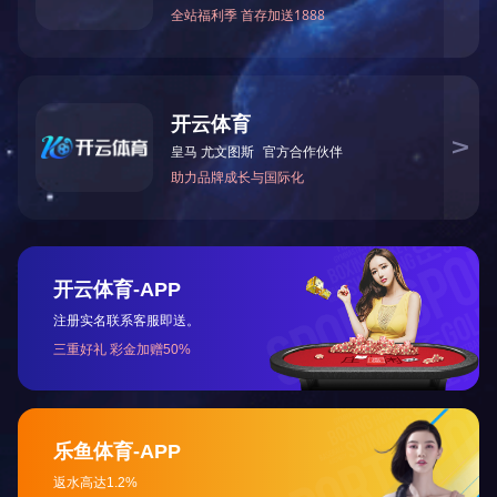
版
常见问题
仓储运输
合作单位
开云官方网页版-
开云（中国）
联系人：王经理
手机：18994991189
电话：0519-86316850
邮箱：957383349@qq.com
版权所有 © 开云官方网页版-开云（中国）
地址：常州市武进区湖塘镇花园街128-1-16（国际公寓）