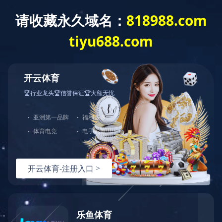
开云官方网页版
网站开云官方网
关于我们
产品中心
公司荣誉
页版
新闻动态
常见问题
仓储运输
合作单位
开云官方网页版-
开云（中国）
家门口
您
的供应商
全国设仓 就近发货
联系电话
当前位置：
开云官方网页版
>
合作单位
在
18994991189
线
客
合作单位
微信询价
服