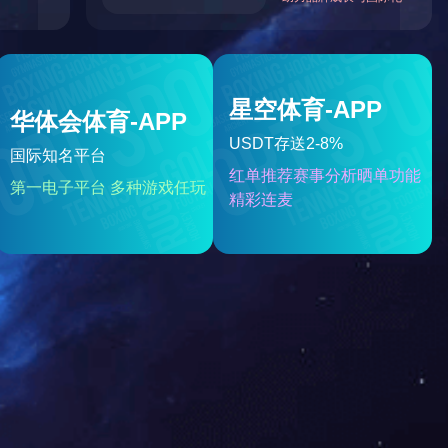
趣？
2024-12-25