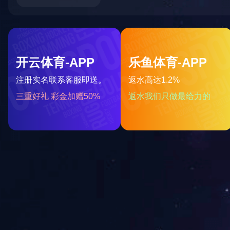
重铬酸钠
重铬酸钾
氨基磺酸
草酸
纯碱
大苏打
二水氯化钙
开云官方网页
版-开云（中国）
过硫酸铵
过硫酸钠
硫酸铜
六偏磷酸钠
柠檬酸
柠檬酸钠
硼砂
硼酸
片碱
葡萄糖
氢氧化钾
三聚磷酸钠
有机溶剂
甘油涨
苯胺
环己酮