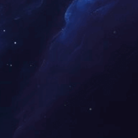
建设项目复工 化工人才需求增长10.5%
工原料价格反弹是市场的好转吗？
肥业盼精准施策走出困境
业园区：打造新型化工基地有新招
高端化工上做加法 山东化工加快动能转换