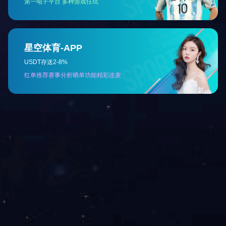
网站开云官方网页
关于我们
产品中心
新闻动态
版
常见问题
仓储运输
合作单位
开云官方网页版-
开云（中国）
联系人：王经理
手机：18994991189
电话：0519-86316850
邮箱：957383349@qq.com
版权所有 © 开云官方网页版-开云（中国）
地址：常州市武进区湖塘镇花园街128-1-16（国际公寓）