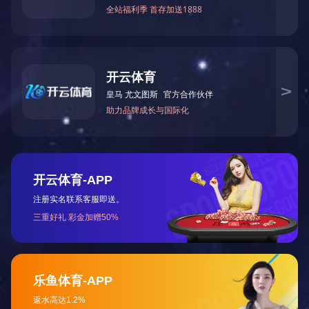
包装贮存：净重250kg铁桶或塑料桶，1000kg吨
桶装，保持干燥、防热、防湿。