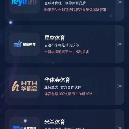
99.5甘油新生产线正常出货
发布时间：
2023-10-30 11:22
浏览
次
甘油新生产线自9月投产后，第一批甘油正常出货
中，甘油是一种无色无臭有甜味的黏性液体，无
毒，未甜，具有吸湿性。