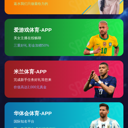
需求甘油的小伙伴们可以联系启迪化工的王慧慧女
士，可免费提供样品！