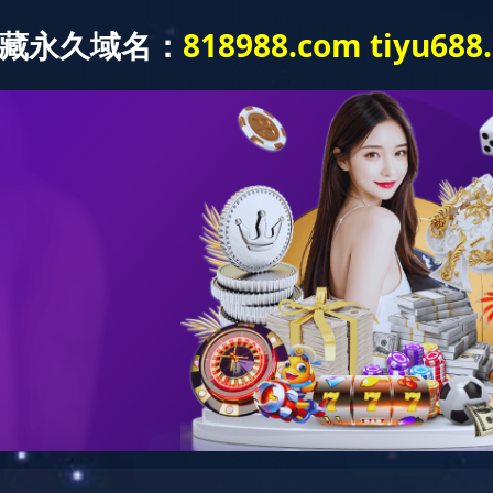
不到，一试便知!

产品齐全
配送快捷
国内外化工原料集成供应商
您家门口的供应商
公司荣誉
新闻动态
常见问题