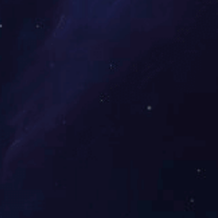
朗网络空间，人人受益；筑牢禁毒防线，人人有
和积极的行业协同，从规范每一则网络信息做起
学品安全秩序，助力产业高质量发展、服务中国
中国石油和化学工业联合会
2025
年
12
月
30
日
您可能对以下信息感兴