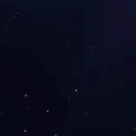
甘油涨
生态环境
8月化
河南化
濮阳工
在发展
网站开云官方网页版
关于我们
产品