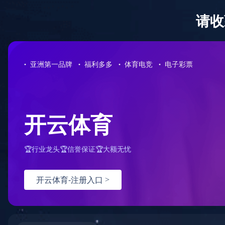
开云官方网页版
欢迎您：过硫酸铵、过硫酸钠、氢氧化钾厂家直销，价格意想

网站开云官方网页
关于我们
产品中心
版