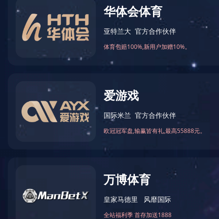
当前位置：
开云官方网页版
>
新闻动态
>
开云官方网页
开云
无机化工
当
氨基磺酸铵
液体氢氧化钾
严重破
硫脲
硬脂酸锌
碳酸钾
氯酸钠
键作用
对特辛基苯酚
顺丁烯二酸酐
蔓延，