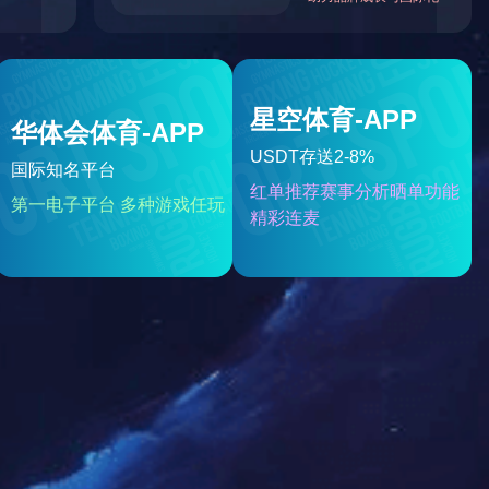
法律法规，切实履行禁毒责任、维护行业
毒化学品信息发布，将禁毒工作贯穿于化
进一步筑牢思想防线。
息时，要严格坚守各项法律法规。严禁以
技术信息，杜绝使用代号、隐暗语等规避
范及科技成果正面宣传，确保导向正确、
可制毒化学品及相关敏感物质交易中，倡