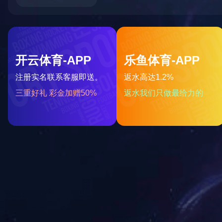
重铬酸钠
重铬酸钾
一
氨基磺酸
草酸
全
纯碱
大苏打
安全、
二水氯化钙
开云官方网页
工行业
版-开云（中国）
过硫酸铵
过硫酸钠
二
硫酸铜
六偏磷酸钠
全
柠檬酸
柠檬酸钠
任何形
硼砂
硼酸
监管。
片碱
葡萄糖
内容真
氢氧化钾
三聚磷酸钠
三
有机溶剂
全
苯胺
环己酮