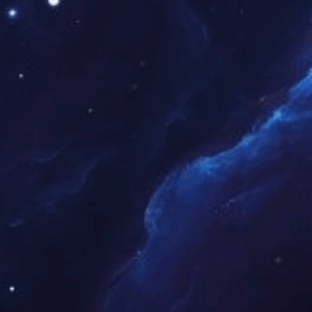
执行审慎客户背景调查与采购用途核实程序。对
情况的，要高度警惕并加强核验。鼓励企业建立
并及时向有关部门反映。
、汇聚行业合力，构建协同共治格局
护行业整体形象需要每一家企业的共同努力。我
享经验等方面形成合力。协会应更好发挥纽带作
提升行业整体风险辨识与防范能力。支持行业媒
业安全、绿色、创新及合规治理方面成就与贡献
、立足全球视野，贡献行业治理智慧
国化工行业网络言行直接影响国家形象。我们倡
标准合规要求，规范信息发布。要主动利用国际
措与成效，分享我国化工行业可持续发展理念与