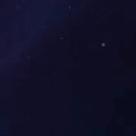
钌属于贵金属，其催化效能高、专一性强、价格相对低廉，因此在化
学工业的多种领域都有应用。
有文献证明了在近中性 pH 值范围内均相Ru( Ⅲ) 催化开云官方网
页版-开云（中国） 氧化效能去除水中有机污染物的可行性。Ru( Ⅲ)
在 pH 值 4. 0 —— 8. 0 范围内将开云官方网页版-开云（中国） 氧
化双酚 A 的反应速率提高了 1. 2 —— 8. 4 倍，同时也提高了双酚 A
的矿化率。虽然 Ru( Ⅲ) 溶液作为均相催化剂可以很好地催化开云官方
网页版-开云（中国） 氧化去除水中有机污染物，但 Ru( Ⅲ) 溶液投加
进水体以后会对水体造成二次污染，并且也不能实现回收利用。
为了实现催化剂的回收和重复利用，Zhang 等制备了非均相钌催化
剂。非均相钌催化开云官方网页版-开云（中国） 氧化的机制是: 催化
剂表面的 Ru( Ⅲ) 被开云官方网页版-开云（中国） 氧化为高价态的 R