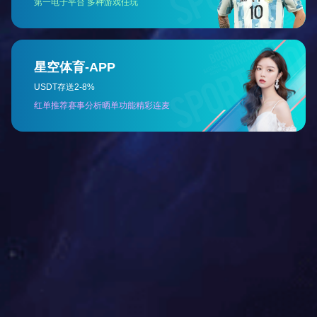
二、常见强化开云官方网页版-开云（中国） 氧化效能技术的优缺
点分析
2. 1 Ru( Ⅲ) 催化开云官方网页版-开云（中国） 氧化