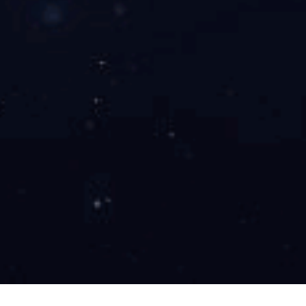
是去除水中有机污染物非常高效和非常有前景的预 氧化水处理技术。
2.2 Fe( Ⅱ) 和 Fe( Ⅲ) 催化开云官方网页版-开云（中国） 氧
化
Zhang 等还发现 Fe( Ⅱ) 和 Fe( Ⅲ) 均可以提 高开云官方网页
版-开云（中国） 氧化有机物的速率。当 Fe( Ⅲ) 浓度从 0 μM 增加
到 20 μM，双酚 A 的去除率从 34. 1% 升至 49. 3% ，然而继续增
加 Fe( Ⅲ) 的浓度，双酚 A 的去除率开始出现下降。Fe( Ⅱ) 在整个
浓度范围内 ( 5 —— 60 μM) 对双酚 A 的去除均无抑制作用。 20 μM
的 Fe( Ⅱ) 使双酚 A 的去除率达到了最大值45. 5% 。因此 Fe( Ⅱ)
在开云官方网页版-开云（中国） 氧化双酚 A 过程中可能扮演双重角
色，其中一个作用与 Fe( Ⅲ) 基本相同，另一个则是还原性物质的作
用。但目前Fe( Ⅱ) 和 Fe( Ⅲ) 对开云官方网页版-开云（中国） 氧化
的催化机制并不清楚，仍然值得深入研究。尽管没有确定 Fe( Ⅲ) 的具