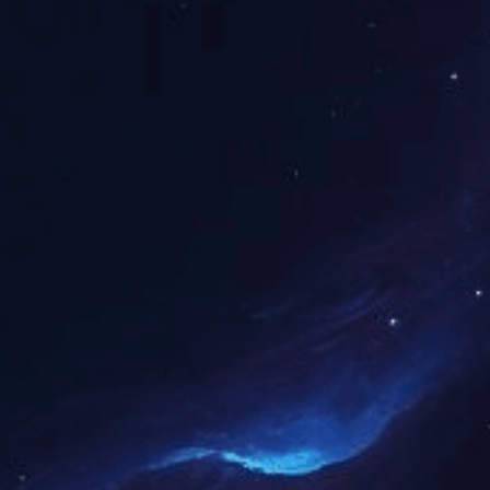
甲酸
冰醋酸
丙酮
醋酸丁酯
醋酸酐
醋酸乙酯
丁酮
二氯甲烷
二氯乙烷
甘油
环己烷
甲苯
酒精
氯化亚砜
氢溴酸
石油醚
水合肼
四氢呋喃
异丙醇
正庚烷
正己烷
DMF
中间体