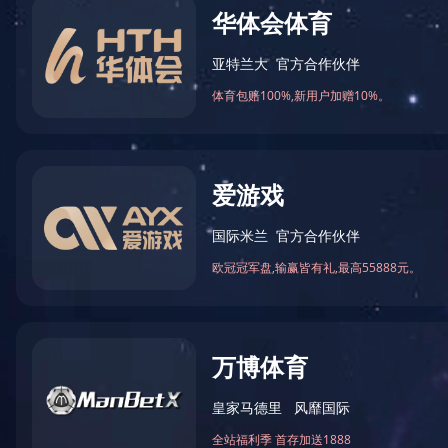
当前位置：
开云官方网页版
>
新闻动态
>
行业动态
行业
无机化工
今
氨基磺酸铵
液体氢氧化钾
蒙古（
硫脲
硬脂酸锌
碳酸钾
氯酸钠
对特辛基苯酚
顺丁烯二酸酐