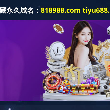
不到，一试便知!

产品齐全
配送快捷
国内外化工原料集成供应商
您家门口的供应商
公司荣誉
新闻动态
常见问题