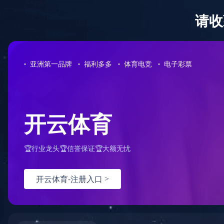
开云官方网页版
欢迎您：过硫酸铵、过硫酸钠、氢氧化钾厂家直销，价格意想

网站开云官方网页
关于我们
产品中心
版